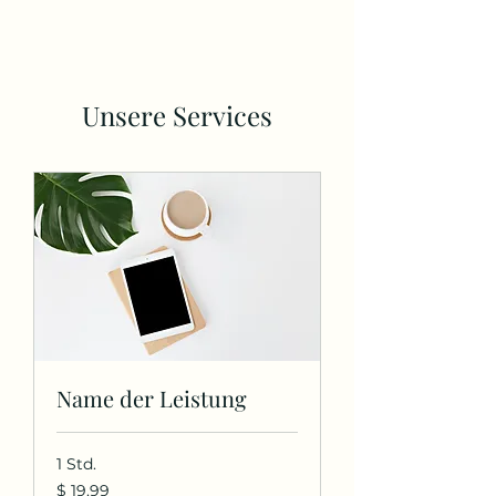
Unsere Services
Name der Leistung
1 Std.
19.99
$ 19.99
US-